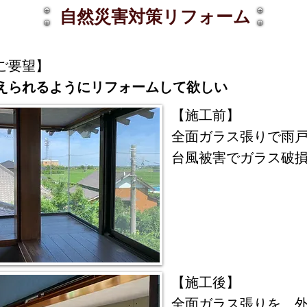
​自然災害対策リフォーム
ご要望】
えられるようにリフォームして欲しい
【施工前】
​全面ガラス張りで雨
​台風被害でガラス破
【施工後】
全面ガラス張りを、外