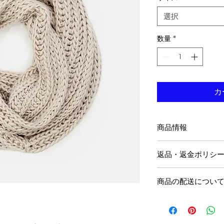
選択
数量
*
カ
商品情報
商品の詳細を入力し
返品・返金ポリシ
明に加え、商品の特
しましょう。
返品・返金規約を入
商品の配送につい
だけなかった場合の
ましょう。規約の内
配送地域、料金、所
頼を獲得し、安心し
する情報を入力して
とで、お客様の信頼