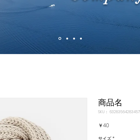
商品名
SKU： 63283564283457
価
￥40
格
サイズ
*